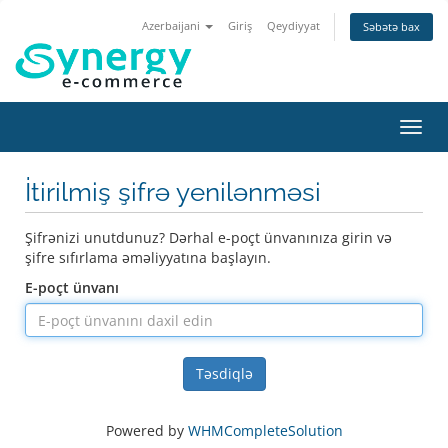
Azerbaijani
Giriş
Qeydiyyat
Səbətə bax
Naviq
keçid
İtirilmiş şifrə yenilənməsi
Şifrənizi unutdunuz? Dərhal e-poçt ünvanınıza girin və
şifre sıfırlama əməliyyatına başlayın.
E-poçt ünvanı
Təsdiqlə
Powered by
WHMCompleteSolution