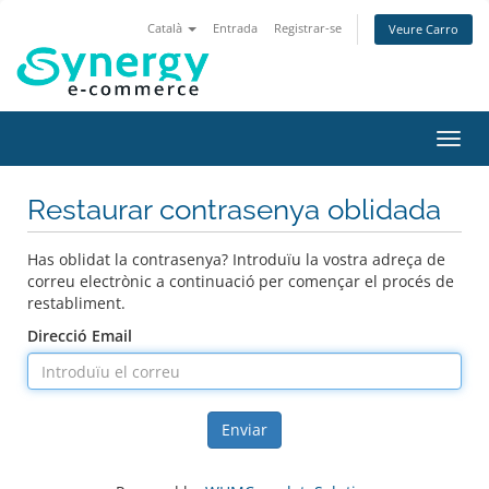
Català
Entrada
Registrar-se
Veure Carro
Canv
la
nave
Restaurar contrasenya oblidada
Has oblidat la contrasenya? Introduïu la vostra adreça de
correu electrònic a continuació per començar el procés de
restabliment.
Direcció Email
Enviar